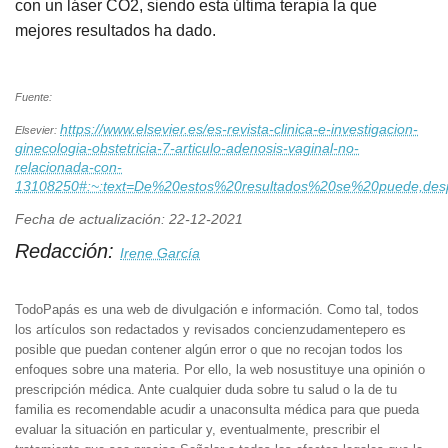
con un láser CO2, siendo esta última terapia la que
mejores resultados ha dado.
Fuente:
https://www.elsevier.es/es-revista-clinica-e-investigacion-
Elsevier:
ginecologia-obstetricia-7-articulo-adenosis-vaginal-no-
relacionada-con-
13108250#:~:text=De%20estos%20resultados%20se%20puede,d
Fecha de actualización: 22-12-2021
Redacción:
Irene García
TodoPapás es una web de divulgación e información. Como tal, todos
los artículos son redactados y revisados concienzudamentepero es
posible que puedan contener algún error o que no recojan todos los
enfoques sobre una materia. Por ello, la web nosustituye una opinión o
prescripción médica. Ante cualquier duda sobre tu salud o la de tu
familia es recomendable acudir a unaconsulta médica para que pueda
evaluar la situación en particular y, eventualmente, prescribir el