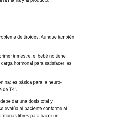
a la mamá y al producto.
problema de tiroides. Aunque también
imer trimestre, el bebé no tiene
 carga hormonal para satisfacer las
onina) es básica para la neuro-
e de T4”.
 debe dar una dosis total y
e evalúa al paciente conforme al
hormonas libres para hacer un