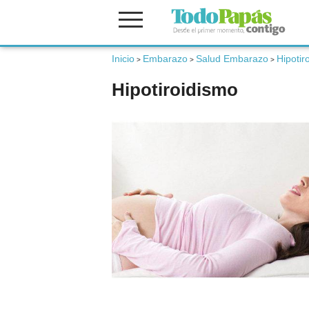
Inicio
Embarazo
Salud Embarazo
Hipotir
Fertilidad
>
>
>
Hipotiroidismo
Embarazo
Bebé
Niños
Padres
Calculadoras