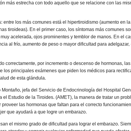
ón más estrecha con todo aquello que se relacione con las mis
s: entre los más comunes está el hipertiroidismo (aumento en l
nas tiroideas). En el primer caso, los síntomas más comunes so
 muy acelerada, ojos prominentes y temblor de manos. En el cas
ancia al frío, aumento de peso o mayor dificultad para adelgazar
o correctamente, por incremento o descenso de hormonas, las
de los principales exámenes que piden los médicos para rectifica
 salud de esta glándula.
o Montaño, jefa del Servicio de Endocrinología del Hospital G
 el Estudio de la Tiroides. (AMET), la manera de tratar un prob
ir proveer las hormonas que faltan para el correcto funcionami
ujer que ayudará a que logre un embarazo.
causan el mismo grado de dificultad para lograr el embarazo. Si