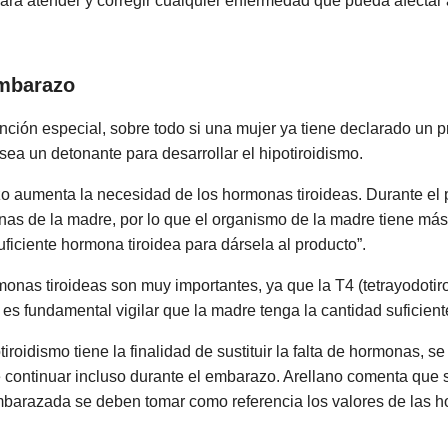
ara atender y corregir cualquier enfermedad que pueda afectar 
embarazo
nción especial, sobre todo si una mujer ya tiene declarado un 
ea un detonante para desarrollar el hipotiroidismo.
o aumenta la necesidad de los hormonas tiroideas. Durante el pr
onas de la madre, por lo que el organismo de la madre tiene más
iciente hormona tiroidea para dársela al producto”.
monas tiroideas son muy importantes, ya que la T4 (tetrayodotir
 es fundamental vigilar que la madre tenga la cantidad suficient
roidismo tiene la finalidad de sustituir la falta de hormonas, se
continuar incluso durante el embarazo. Arellano comenta que s
r embarazada se deben tomar como referencia los valores de las 