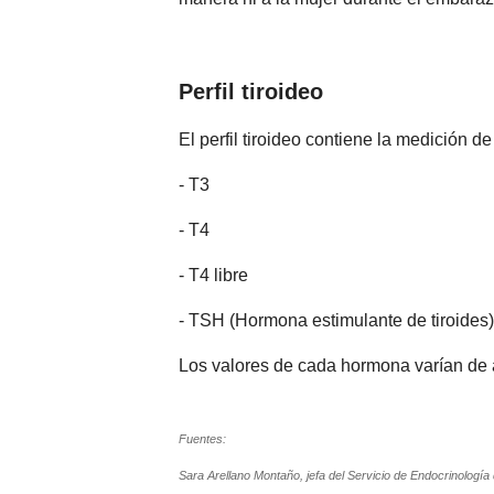
Perfil tiroideo
El perfil tiroideo contiene la medición d
- T3
- T4
- T4 libre
- TSH (Hormona estimulante de tiroides)
Los valores de cada hormona varían de ac
Fuentes:
Sara Arellano Montaño, jefa del Servicio de Endocrinología