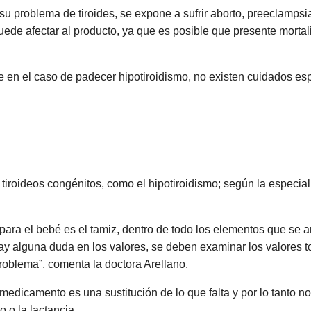
 su problema de tiroides, se expone a sufrir aborto, preeclampsi
uede afectar al producto, ya que es posible que presente morta
 en el caso de padecer hipotiroidismo, no existen cuidados espe
roideos congénitos, como el hipotiroidismo; según la especialis
ara el bebé es el tamiz, dentro de todo los elementos que se 
ay alguna duda en los valores, se deben examinar los valores to
problema”, comenta la doctora Arellano.
medicamento es una sustitución de lo que falta y por lo tanto n
 o la lactancia.