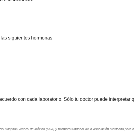
e las siguientes hormonas:
uerdo con cada laboratorio. Sólo tu doctor puede interpretar q
 del Hospital General de México (SSA) y miembro fundador de la Asociación Mexicana para el 