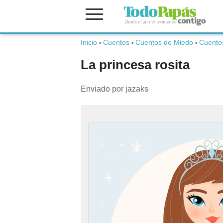
Inicio
Cuentos
Cuentos de Miedo
Cuentos
Fertilidad
>
>
>
La princesa rosita
Embarazo
Enviado por jazaks
Bebé
Niños
Padres
Calculadoras