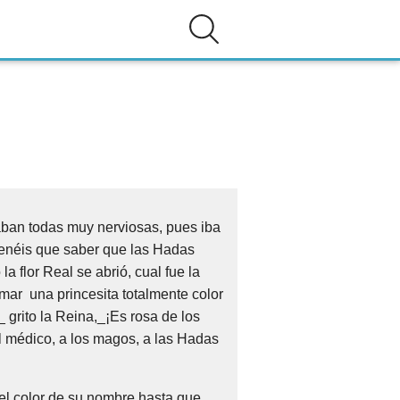
aban todas muy nerviosas, pues iba
Tenéis que saber que las Hadas
la flor Real se abrió, cual fue la
mar una princesita totalmente color
 grito la Reina,_¡Es rosa de los
l médico, a los magos, a las Hadas
el color de su nombre hasta que