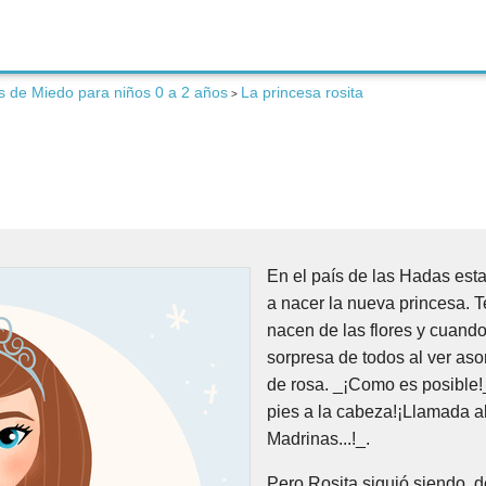
 de Miedo para niños 0 a 2 años
La princesa rosita
>
En el país de las Hadas est
a nacer la nueva princesa. 
nacen de las flores y cuando 
sorpresa de todos al ver aso
de rosa. _¡Como es posible!_
pies a la cabeza!¡Llamada a
Madrinas...!_.
Pero Rosita siguió siendo d