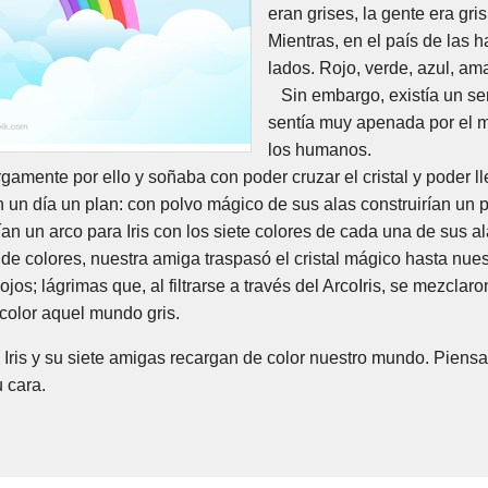
eran grises, la gente era gris
Mientras, en el país de las h
lados. Rojo, verde, azul, amar
Sin embargo, existía un ser
sentía muy apenada por el mu
los humanos.
gamente por ello y soñaba con poder cruzar el cristal y poder lle
n día un plan: con polvo mágico de sus alas construirían un pu
ían un arco para Iris con los siete colores de cada una de sus al
de colores, nuestra amiga traspasó el cristal mágico hasta nues
jos; lágrimas que, al filtrarse a través del ArcoIris, se mezcla
 color aquel mundo gris.
Iris y su siete amigas recargan de color nuestro mundo. Piens
u cara.