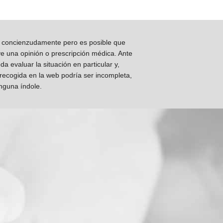
os concienzudamente pero es posible que
ye una opinión o prescripción médica. Ante
 evaluar la situación en particular y,
 recogida en la web podría ser incompleta,
inguna índole.