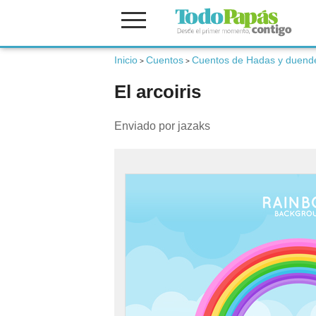
Inicio
Cuentos
Cuentos de Hadas y duend
Fertilidad
>
>
El arcoiris
Embarazo
Enviado por jazaks
Bebé
Niños
Padres
Calculadoras