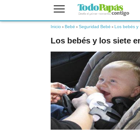
Inicio
Bebé
Seguridad Bebé
Los bebés y 
Fertilidad
>
>
>
Los bebés y los siete e
Embarazo
Bebé
Niños
Padres
Calculadoras