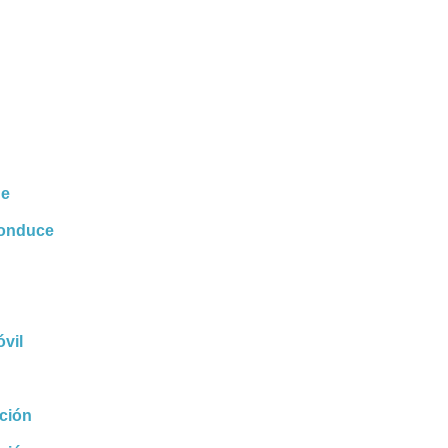
he
conduce
vil
cción