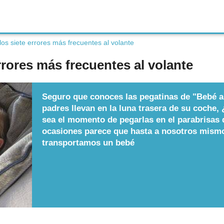
los siete errores más frecuentes al volante
rrores más frecuentes al volante
Seguro que conoces las pegatinas de "Bebé 
padres llevan en la luna trasera de su coche
sea el momento de pegarlas en el parabrisas 
ocasiones parece que hasta a nosotros mismo
transportamos un bebé