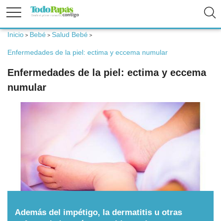
Inicio
Bebé
Salud Bebé
>
>
>
Fertilidad
Enfermedades de la piel: ectima y eccema numular
Enfermedades de la piel: ectima y eccema
Embarazo
numular
Bebé
Niños
Padres
Calculadoras
Además del impétigo, la dermatitis u otras