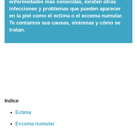
enfermedades más conocidas, existen otras
infecciones y problemas que pueden aparecer
Nombres
en la piel como el ectima o el eccema numular.
Te contamos sus causas, síntomas y cómo se
Cuentos
tratan.
Indice
Ectima
Eccema numular