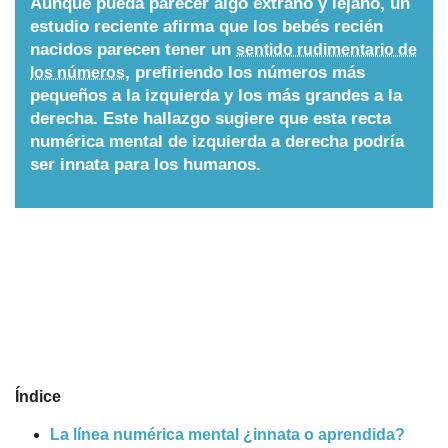
Aunque pueda parecer algo extraño y lejano, un
estudio reciente afirma que los bebés recién
Nombres
nacidos parecen tener un
sentido rudimentario de
, prefiriendo los números más
los números
pequeños a la izquierda y los más grandes a la
Cuentos
derecha. Este hallazgo sugiere que esta recta
numérica mental de izquierda a derecha podría
ser innata para los humanos.
Índice
​La línea numérica mental ¿innata o aprendida?