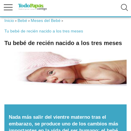
Inicio
Bebé
Meses del Bebé
>
>
>
Fertilidad
Tu bebé de recién nacido a los tres meses
Tu bebé de recién nacido a los tres meses
Embarazo
Bebé
Niños
Padres
Nada más salir del vientre materno tras el
Calculadoras
embarazo, se produce uno de los cambios más
importantes en la vida del ser humano; el bebé